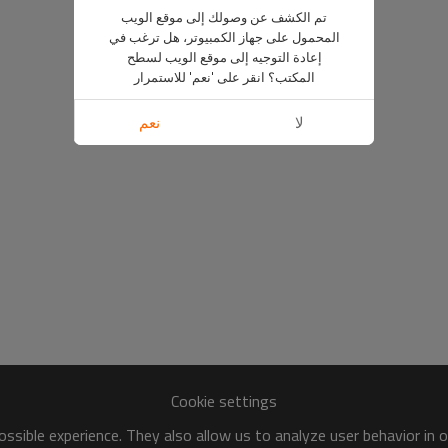
تم الكشف عن وصولك إلى موقع الويب
المحمول على جهاز الكمبيوتر، هل ترغب في
إعادة التوجيه إلى موقع الويب لسطح
المكتب؟ انقر على 'نعم' للاستمرار
لا
نعم
Cookie settings
ssible experience. They also allow us to analyze user behavior in 