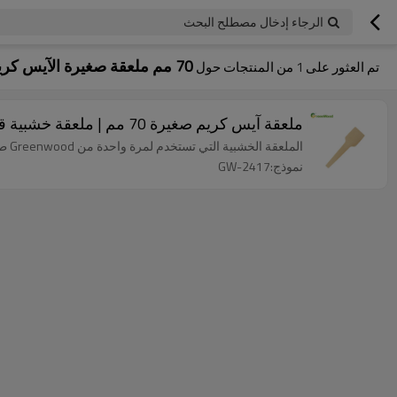
الرجاء إدخال مصطلح البحث
70 مم ملعقة صغيرة الآيس كريم يمكن التخلص منها
تم العثور على
1
من المنتجات حول
ملعقة آيس كريم صغيرة 70 مم | ملعقة خشبية قابلة للتحلل صديقة للبيئة بالجملة
الملعقة الخشبية التي تستخدم لمرة واحدة من Greenwood طبيعية 100٪ ومصنوعة من خشب البتولا ، وهي قابلة للتحلل البيولوجي وصديقة للبيئة.
نموذج:GW-2417