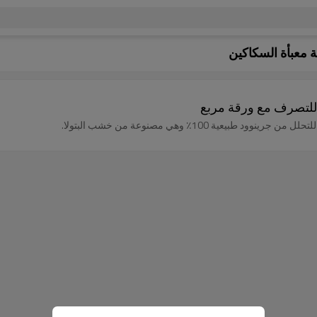
ة معبأة السكاكين
ل للتصرف مع ورقة مربع
يعية 100٪ وهي مصنوعة من خشب البتولا.