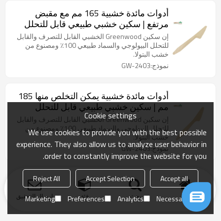
أدوات مائدة خشبية 165 مم مع مقبض
مرتفع | سكين خشبي طبيعي قابل للتحلل
البيولوجي | سكاكين صديقة للبيئة قابلة
إن سكين Greenwood الخشبي القابل للتصرف والقابل
للتحويل إلى سماد
للتحلل البيولوجي والسماد طبيعي 100٪ ومصنوع من
خشب البتولا.
نموذج:GW-2403
أدوات مائدة خشبية يمكن التخلص منها 185
مم | سكين خشبي طبيعي قابل للتحلل
Cookie settings
البيولوجي | سكاكين صديقة للبيئة قابلة
إن سكين Greenwood الخشبي القابل للتصرف والقابل
للتحويل إلى سماد
للتحلل البيولوجي والسماد طبيعي 100٪ ومصنوع من
We use cookies to provide you with the best possible
خشب البتولا.
experience. They also allow us to analyze user behavior in
نموذج:GW-2403
order to constantly improve the website for you.
Reject All
Accept Selection
Accept all
منزل
بحث
فئة
ارسال التحقيق
Marketing
Preferences
Analytics
Necessary