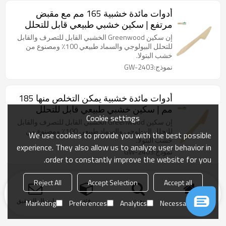
أدوات مائدة خشبية 165 مم مع مقبض
مرتفع | سكين خشبي طبيعي قابل للتحلل
البيولوجي | سكاكين صديقة للبيئة قابلة
إن سكين Greenwood الخشبي القابل للتصرف والقابل
للتحويل إلى سماد
للتحلل البيولوجي والسماد طبيعي 100٪ ومصنوع من
خشب البتولا.
نموذج:GW-2403
أدوات مائدة خشبية يمكن التخلص منها 185
مم | سكين خشبي طبيعي قابل للتحلل
Cookie settings
البيولوجي | سكاكين صديقة للبيئة قابلة
إن سكين Greenwood الخشبي القابل للتصرف والقابل
للتحويل إلى سماد
للتحلل البيولوجي والسماد طبيعي 100٪ ومصنوع من
We use cookies to provide you with the best possible
خشب البتولا.
experience. They also allow us to analyze user behavior in
نموذج:GW-2403
order to constantly improve the website for you.
Reject All
Accept Selection
Accept all
منزل
بحث
فئة
ارسال التحقيق
Marketing
Preferences
Analytics
Necessary