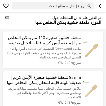
الرجاء إدخال مصطلح البحث
تم العثور على
4
من المنتجات حول
المورد ملعقة خشبية يمكن التخلص منها
ملعقة خشبية صغيرة 110 مم يمكن التخلص
منها | ملعقة آيس كريم قابلة للتحلل صديقة
للبيئة
ملعقة Greenwood الخشبية التي تستخدم لمرة واحدة
طبيعية 100٪ وهي مصنوعة من خشب البتولا ، وهي قابلة
للتحلل البيولوجي وصديقة للبيئة.
نموذج:GW-2407
95mm ملعقة خشبية صغيرة الآيس كريم |
صديقة للبيئة قابلة للتحلل يمكن التخلص منها
الآيس كريم ملعقة بالجملة
ملاعق خشبية يمكن التخلص منها مصممة بنهايات مربعة
ومقابض مستديرة ، وهي أكثر ملاءمة وفعالية في
الاستخدام.
نموذج:GW-2417