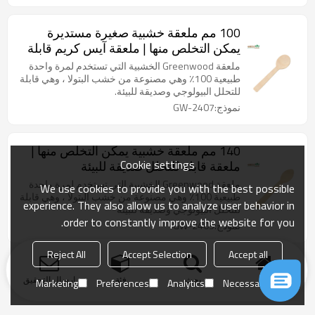
100 مم ملعقة خشبية صغيرة مستديرة
يمكن التخلص منها | ملعقة آيس كريم قابلة
للتحلل صديقة للبيئة
ملعقة Greenwood الخشبية التي تستخدم لمرة واحدة
طبيعية 100٪ وهي مصنوعة من خشب البتولا ، وهي قابلة
للتحلل البيولوجي وصديقة للبيئة.
نموذج:GW-2407
140 مم ملعقة خشبية يمكن التخلص منها |
Cookie settings
ملعقة قابلة للتحلل صديقة للبيئة
ملعقة Greenwood الخشبية التي تستخدم لمرة واحدة
We use cookies to provide you with the best possible
طبيعية 100٪ وهي مصنوعة من خشب البتولا ، وهي قابلة
experience. They also allow us to analyze user behavior in
للتحلل البيولوجي وصديقة للبيئة
order to constantly improve the website for you.
نموذج:GW-2405
Reject All
Accept Selection
Accept all
منزل
بحث
فئة
ارسال التحقيق
Marketing
Preferences
Analytics
Necessary