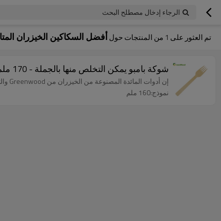
الرجاء إدخال مصطلح البحث
أفضل السكاكين الخيزران المتا
تم العثور على
1
من المنتجات حول
شوكة بامبو يمكن التخلص منها بالجملة - 170 ملم | الصين الصانع من الخيزران والسكاكين
إن أدوات المائدة المصنوعة من الخيزران من Greenwood والتي يمكن التخلص منها وقابلة للتحلل الحيوي وسماد طبيعي 100٪ ومصنوعة من الخيزران.
نموذج:160 ملم