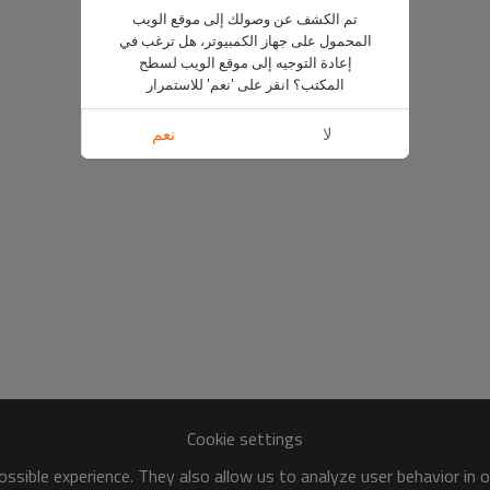
تم الكشف عن وصولك إلى موقع الويب
المحمول على جهاز الكمبيوتر، هل ترغب في
إعادة التوجيه إلى موقع الويب لسطح
المكتب؟ انقر على 'نعم' للاستمرار
لا
نعم
Cookie settings
ssible experience. They also allow us to analyze user behavior in 