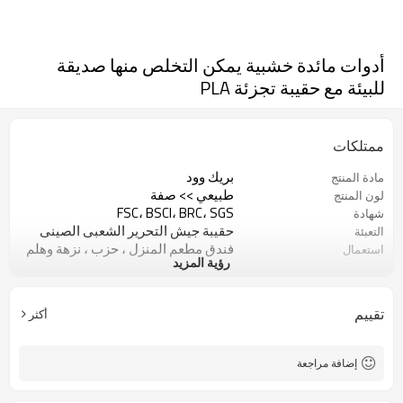
أدوات مائدة خشبية يمكن التخلص منها صديقة
للبيئة مع حقيبة تجزئة PLA
ممتلكات
بريك وود
مادة المنتج
طبيعي >> صفة
لون المنتج
FSC، BSCI، BRC، SGS
شهادة
حقيبة جيش التحرير الشعبى الصينى
التعبئة
فندق مطعم المنزل ، حزب ، نزهة وهلم
استعمال
رؤية المزيد
جرا
يمكن أن يكون حار ختم الشعار
شعار
تقييم
أكثر
إضافة مراجعة