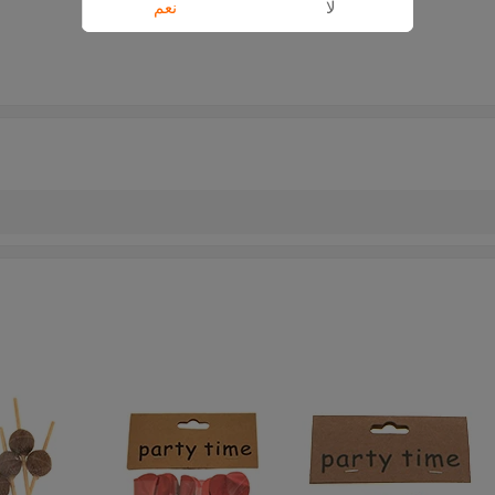
لا
نعم