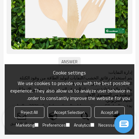
Cookie settings
إدارة النفايات:
يتم استخدام رقائق الخشب/النفايات لتوليد الطاقة من وقود الكتلة
We use cookies to provide you with the best possible
الحيوية، دون الحاجة إلى مكبات نفايات.
نظام معالجة إعادة تدوير مياه الصرف الصحي، يلبي معايير الانبعاثات
experience. They also allow us to analyze user behavior in
الوطنية من المستوى الأول.
order to constantly improve the website for you.
الحياد الكربوني:
تحقيق الحياد الكربوني في عمليات المصانع بحلول عام 2025، والتعاون
مع مؤسسات خارجية لحساب البصمة الكربونية.
Reject All
Accept Selection
Accept all
منزل
بحث
فئة
ارسال التحقيق
Marketing
Preferences
Analytics
Necessary