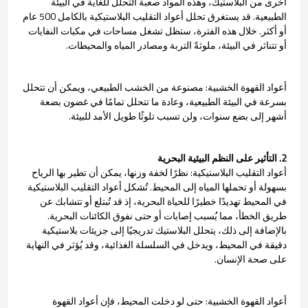
أخرى من البلاستيك، وهذه المواد صعبة التحلل للغاية في البيئة
الطبيعية. قد يستغرق تحلل أعواد التقليب البلاستيكية بالكامل 500 عام
أو أكثر. خلال هذه الفترة، ستظل تشغل مساحات في مكبات النفايات
أو تتناثر في البيئة، ملوثةً التربة ومصادر المياه والمحيطات.
أعواد القهوة الخشبية: مصنوعة من الخشب الطبيعي، ويمكن أن تتحلل
بسرعة في البيئة الطبيعية، وعادة ما تتحلل تمامًا في غضون بضعة
أشهر إلى بضع سنوات، ولن تسبب تلوثًا طويل الأمد للبيئة.
2. التأثير على النظم البيئية البحرية
أعواد التقليب البلاستيكية: نظرًا لخفة وزنها، يمكن أن تطير بها الرياح
بسهولة أو تحملها المياه إلى المحيط. تُشكل أعواد التقليب البلاستيكية
في المحيط تهديدًا خطيرًا للحياة البحرية، إذ قد تُبتلع أو تتشابك عن
طريق الخطأ، مما يُسبب إصابات أو حتى نفوق الكائنات البحرية.
بالإضافة إلى ذلك، يتحلل البلاستيك تدريجيًا إلى جزيئات بلاستيكية
دقيقة في المحيط، ويدخل في السلسلة الغذائية، وقد يُؤثر في النهاية
على صحة الإنسان.
أعواد القهوة الخشبية: حتى لو دخلت المحيط، فإن أعواد القهوة