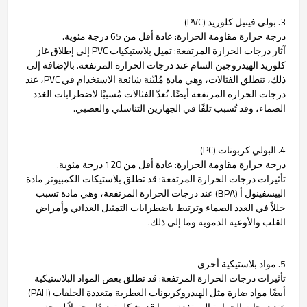
3. بولي فينيل كلوريد (PVC)
درجة حرارة مقاومة الحرارة: عادة أقل من 65 درجة مئوية.
آثار درجات الحرارة المرتفعة: تميل بلاستيكيات PVC إلى إطلاق غاز
كلوريد الهيدروجين السام عند درجات الحرارة المرتفعة. بالإضافة إلى
ذلك، تنطلق الفثالات، وهي مادة مُليّنة شائعة الاستخدام في PVC، عند
درجات الحرارة المرتفعة أيضًا. تُعدّ الفثالات مُسببًا لاضطرابات الغدد
الصماء، وقد تُسبب تلفًا في الجهازين التناسلي والعصبي.
4. البولي كربونات (PC)
درجة حرارة مقاومة الحرارة: عادة أقل من 120 درجة مئوية.
تأثيرات درجات الحرارة المرتفعة: قد تطلق بلاستيكات الكمبيوتر مادة
البيسفينول أ (BPA) عند درجات الحرارة المرتفعة، وهي مادة تسبب
خللاً في الغدد الصماء وترتبط باضطرابات التمثيل الغذائي وأمراض
القلب والأوعية الدموية وما إلى ذلك.
5. مواد بلاستيكية أخرى
تأثيرات درجات الحرارة المرتفعة: قد تطلق بعض المواد البلاستيكية
أيضًا مواد ضارة مثل الهيدروكربونات العطرية متعددة الحلقات (PAH)
عند درجات الحرارة المرتفعة، مما قد يشكل تهديدًا محتملاً لصحة