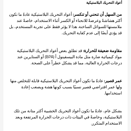
أعواد التحريك البلاستيكية
من السهل أن تنحني أو تنكسر:
أعواد التحريك البلاستيكية عادةً ما تكون
أكثر هشاشةً وعرضةً للانحناء أو الكسر أثناء الاستخدام، خاصةً عند
ملامستها للسوائل الساخنة. هذا لا يؤثر فقط على تجربة المستخدم، بل
قد يؤدي أيضًا إلى عدم كفاية التحريك.
مقاومة ضعيفة للحرارة:
قد تطلق بعض أعواد التحريك البلاستيكية
مواد كيميائية ضارة مثل مادة البيسفينول أ (BPA) أو الستايرين عند
درجات الحرارة العالية، مما قد يشكل خطراً على الصحة.
عمر قصير:
عادةً ما تكون أعواد التحريك البلاستيكية قابلة للتخلص منها
ولها عمر افتراضي قصير نسبيًا بسبب كونها هشة ويصعب إعادة
استخدامها.
بشكل عام، عادةً ما تكون أعواد التحريك الخشبية أكثر متانة من تلك
البلاستيكية، وخاصةً في البيئات ذات درجات الحرارة المرتفعة وبعد
الاستخدام المتكرر.