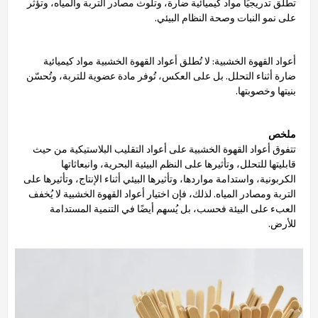
تطلق تدريجيًا مواد كيميائية ضارة، وتلوث مصادر التربة والمياه، وتؤثر
على نمو النبات وصحة النظام البيئي.
أعواد القهوة الخشبية: لا تُطلق أعواد القهوة الخشبية مواد كيميائية
ضارة أثناء التحلل. بل على العكس، تُوفر مادة عضوية للتربة، وتُحسّن
بنيتها وخصوبتها.
ملخص
تتفوق أعواد القهوة الخشبية على أعواد التقليب البلاستيكية من حيث
قابليتها للتحلل، وتأثيرها على النظم البيئية البحرية، وانبعاثاتها
الكربونية، واستدامة مواردها، وتأثيرها البيئي أثناء الإنتاج، وتأثيرها على
التربة ومصادر المياه. لذلك، فإن اختيار أعواد القهوة الخشبية لا يُخفف
العبء على البيئة فحسب، بل يُسهم أيضًا في التنمية المستدامة
للأرض.