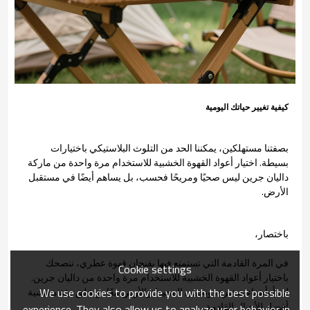
كيفية تغيير حياتك اليومية
بصفتنا مستهلكين، يمكننا الحد من التلوث البلاستيكي باختيارات
بسيطة. اختيار أعواد القهوة الخشبية للاستخدام مرة واحدة من ماركة
داليان جرين ليس صحيًا ومريحًا فحسب، بل يساهم أيضًا في مستقبل
الأرض.
باختصار،
في المرة القادمة التي تستمتع فيها بفنجان قهوة عطري، ننصحك
Cookie settings
باختيار أعواد القهوة الخشبية للاستخدام مرة واحدة من داليان جرين.
We use cookies to provide you with the best possible
لنبدأ بأشياء صغيرة، ونحمي المحيط والأرض معًا، ونخلق بيئة معيشية
أفضل للأجيال القادمة.
experience. They also allow us to analyze user behavior in