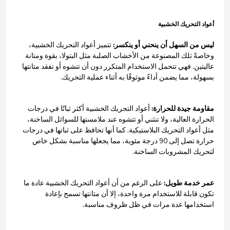
أعواد التحريك الخشبية
ليس من السهل أن ينحني أو ينكسر:
تتميز أعواد التحريك الخشبية،
وخاصةً تلك المصنوعة من الأخشاب الصلبة مثل البتولا، بقوة ومتانة
عاليتين. فهي تتحمل الاستخدام المتكرر دون أن تتشوه أو تفقد متانتها
بسهولة، مما يضمن أداءً موثوقًا به أثناء عملية التحريك.
مقاومة جيدة للحرارة:
أعواد التحريك الخشبية أكثر ثباتًا في درجات
الحرارة العالية، ولا تنثني أو تتشوه عند ملامستها للسوائل الساخنة،
مثل أعواد التحريك البلاستيكية. كما أنها تحافظ على ثباتها في درجات
حرارة تصل إلى 90 درجة مئوية، مما يجعلها مناسبة بشكل خاص
لتحريك المشروبات الساخنة.
عمر خدمة طويل:
على الرغم من أن أعواد التحريك الخشبية عادة ما
تكون قابلة للاستخدام مرة واحدة، إلا أن متانتها تسمح بإعادة
استخدامها عدة مرات في ظل ظروف مناسبة.