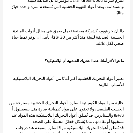
تلتزم شركة Dalian Greenwood بتوفير بدائل صديقة للبيئة
ومستدامة، وتعد أعواد القهوة الخشبية التي تُستخدم لمرة واحدة خيارًا
مثاليًا.
داليان جرينوود، كشركة مصنعة تعمل بعمق في مجال أدوات المائدة
الخشبية الصديقة للبيئة منذ أكثر من 20 عامًا، نأمل أن نوفر نمط حياة
صحي لكل عائلة.
ما هو الأكثر أمانا، عصا التحريك الخشبية أم البلاستيكية؟
تعتبر أعواد التحريك الخشبية أكثر أمانًا من أعواد التحريك البلاستيكية
للأسباب التالية:
خالية من المواد الكيميائية الضارة: أعواد التحريك الخشبية مصنوعة من
الخشب الطبيعي، ولا تحتوي على مواد كيميائية ضارة مثل بيسفينول أ
(BPA) والستايرين. قد تُطلق أعواد التحريك البلاستيكية هذه المواد عند
تسخينها أو تقادمها، مما يُشكل خطرًا محتملًا على الصحة.
قد تُطلق أعواد التحريك البلاستيكية موادًا ضارة متنوعة عند درجات