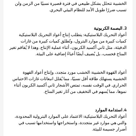
الخشبية تتحلل بشكل طبيعي في فترة قصيرة نسبيًا من الزمن ولن
تسبب ضررًا طويل الأمد للنظام البيئي البحري.
3. البصمة الكربونية
أعواد التحريك البلاستيكية: يتطلب إنتاج أعواد التحريك البلاستيكية
كميات كبيرة من موارد البترول، وتُطلق كميات كبيرة من غازات
الدفيئة، مثل ثاني أكسيد الكربون، أثناء عملية الإنتاج. وهذا لا يُفاقم تغير
المناخ فحسب، بل يُضيف أيضًا أعباءً إضافية على البيئة.
أعواد القهوة الخشبية: الخشب مورد متجدد، وإنتاج أعواد القهوة
الخشبية يستهلك طاقة أقل نسبيًا، مما يُقلل انبعاثات غازات الاحتباس
الحراري. في الوقت نفسه، تمتص الأشجار ثاني أكسيد الكربون أثناء
نموها، مما يُسهم في التخفيف من آثار تغير المناخ.
4. استدامة الموارد
أعواد التحريك البلاستيكية: الاعتماد على الموارد البترولية المحدودة،
والتي هي موارد غير متجددة، واستخراجها واستخدامها تسبب في
أضرار جسيمة للبيئة.