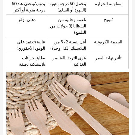
مقاومة الحرارة
يتحمل 60 درجة مئوية
يذوب/ينحني عند 60
(القهوة أو الشاي)
درجة مئوية أو أكثر
نَسِيج
ناعمة وخالية من
دهني، زلق
الشظايا (3 جولات من
التلميع)
البصمة الكربونية
أقل بنسبة 72% من
عالية (تعتمد على
البلاستيك (لكل وحدة)
الوقود الأحفوري)
تأثير نهاية العمر
يثري التربة بالعناصر
يطلق جزيئات
الغذائية
بلاستيكية دقيقة