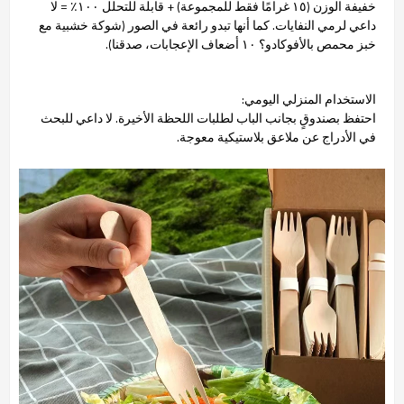
خفيفة الوزن (١٥ غرامًا فقط للمجموعة) + قابلة للتحلل ١٠٠٪ = لا
داعي لرمي النفايات. كما أنها تبدو رائعة في الصور (شوكة خشبية مع
خبز محمص بالأفوكادو؟ ١٠ أضعاف الإعجابات، صدقنا).
الاستخدام المنزلي اليومي:
احتفظ بصندوقٍ بجانب الباب لطلبات اللحظة الأخيرة. لا داعي للبحث
في الأدراج عن ملاعق بلاستيكية معوجة.