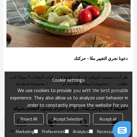
دعونا نجري التغيير معًا - حركتك
هل أنت مستعد للتوقف عن المساهمة في مكبات النفايات؟ سواءً كنت
Cookie settings
تطلب ١٠٠ مجموعة لنزهتك القادمة أو ١٠٠,٠٠٠ مجموعة لسلسلة
We use cookies to provide you with the best possible
مطاعمك، سنجعل العملية سلسة.
experience. They also allow us to analyze user behavior in
order to constantly improve the website for you.
الطبيعة لا تحتاج إلى إنقاذ، بل إلى احترام. وتناول الطعام بشوكة
خشبية هو أفضل طريقة لإظهار ذلك.
Reject All
Accept Selection
Accept all
منزل
بحث
فئة
ارسال التحقيق
Marketing
Preferences
Analytics
Necessary