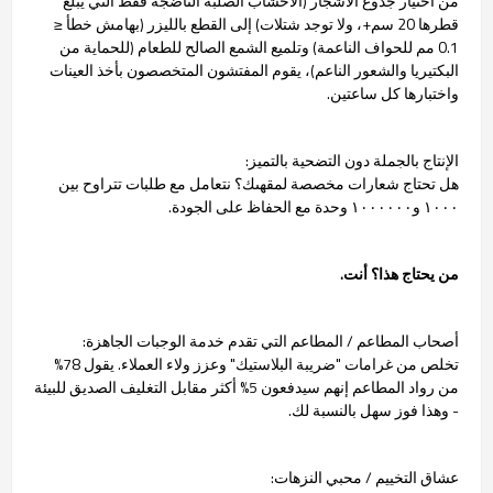
من اختيار جذوع الأشجار (الأخشاب الصلبة الناضجة فقط التي يبلغ
قطرها 20 سم+، ولا توجد شتلات) إلى القطع بالليزر (بهامش خطأ ≤
0.1 مم للحواف الناعمة) وتلميع الشمع الصالح للطعام (للحماية من
البكتيريا والشعور الناعم)، يقوم المفتشون المتخصصون بأخذ العينات
واختبارها كل ساعتين.
الإنتاج بالجملة دون التضحية بالتميز:
هل تحتاج شعارات مخصصة لمقهىك؟ نتعامل مع طلبات تتراوح بين
١٠٠٠ و١٠٠٠٠٠٠ وحدة مع الحفاظ على الجودة.
من يحتاج هذا؟ أنت.
أصحاب المطاعم / المطاعم التي تقدم خدمة الوجبات الجاهزة:
تخلص من غرامات "ضريبة البلاستيك" وعزز ولاء العملاء. يقول 78%
من رواد المطاعم إنهم سيدفعون 5% أكثر مقابل التغليف الصديق للبيئة
- وهذا فوز سهل بالنسبة لك.
عشاق التخييم / محبي النزهات: